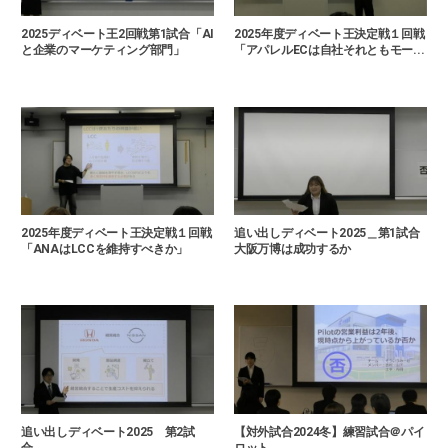
2025ディベート王2回戦第1試合「AI
2025年度ディベート王決定戦１回戦
と企業のマーケティング部門」
「アパレルECは自社それともモー...
2025年度ディベート王決定戦１回戦
追い出しディベート2025＿第1試合
「ANAはLCCを維持すべきか」
大阪万博は成功するか
追い出しディベート2025 第2試
【対外試合2024冬】練習試合＠パイ
合...
ロット