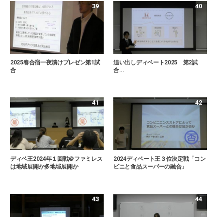
39
40
2025春合宿一夜漬けプレゼン第1試
追い出しディベート2025 第2試
合
合...
41
42
ディベ王2024年１回戦＠ファミレス
2024ディベート王３位決定戦「コン
は地域展開か多地域展開か
ビニと食品スーパーの融合」
43
44