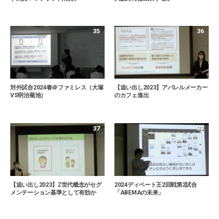
35
36
対外試合2024春＠ファミレス（大塚
【追い出し2023】アパレルメーカー
VS明治菊池）
のカフェ進出
37
38
【追い出し2023】Z世代概念がセグ
2024ディベート王2回戦第2試合
メンテーション基準として有効か
「ABEMAの未来」