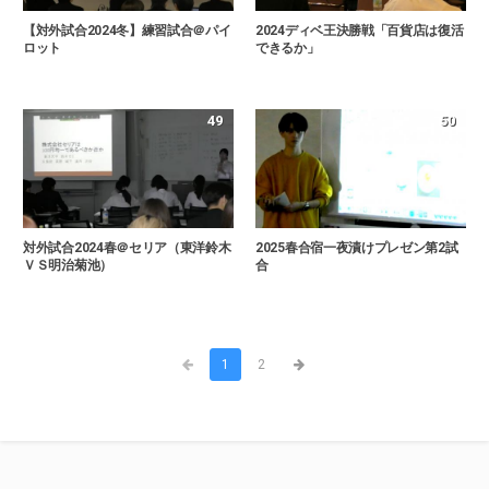
【対外試合2024冬】練習試合＠パイ
2024ディベ王決勝戦「百貨店は復活
ロット
できるか」
49
50
対外試合2024春＠セリア（東洋鈴木
2025春合宿一夜漬けプレゼン第2試
ＶＳ明治菊池）
合
1
2