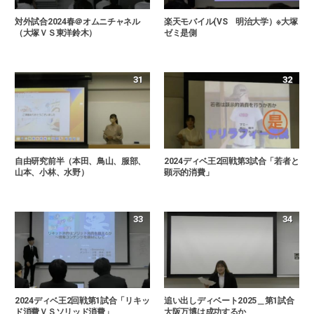
対外試合2024春＠オムニチャネル
楽天モバイル(VS 明治大学）※大塚
（大塚ＶＳ東洋鈴木）
ゼミ是側
31
32
自由研究前半（本田、鳥山、服部、
2024ディベ王2回戦第3試合「若者と
山本、小林、水野）
顕示的消費」
33
34
2024ディベ王2回戦第1試合「リキッ
追い出しディベート2025＿第1試合
ド消費ＶＳソリッド消費」
大阪万博は成功するか