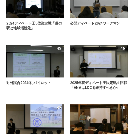
2024ディベート王5位決定戦「道の
公開ディベート2024ワークマン
駅と地域活性化」
45
46
対外試合2024冬_パイロット
2025年度ディベート王決定戦１回戦
「ANAはLCCを維持すべきか」
47
48