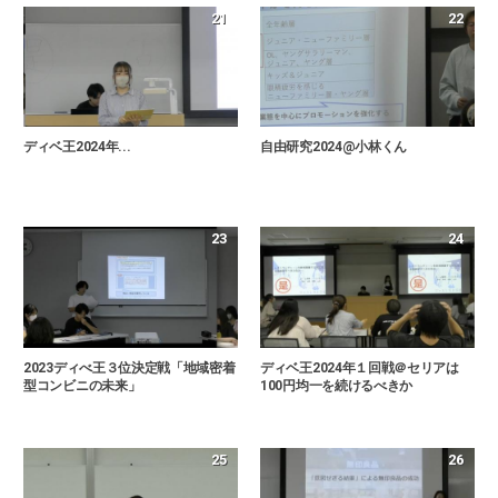
21
22
ディベ王2024年...
自由研究2024@小林くん
23
24
2023ディべ王３位決定戦「地域密着
ディベ王2024年１回戦＠セリアは
型コンビニの未来」
100円均一を続けるべきか
25
26