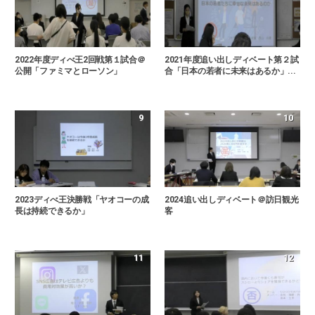
2022年度ディべ王2回戦第１試合＠
2021年度追い出しディベート第２試
公開「ファミマとローソン」
合「日本の若者に未来はあるか」...
9
10
2023ディべ王決勝戦「ヤオコーの成
2024追い出しディベート＠訪日観光
長は持続できるか」
客
11
12