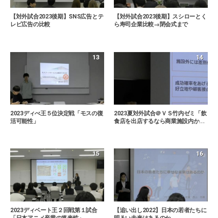
【対外試合2023後期】SNS広告とテ
【対外試合2023後期】スシローとく
レビ広告の比較
ら寿司企業比較→閉会式まで
13
14
2023ディべ王５位決定戦「モスの復
2023夏対外試合＠ＶＳ竹内ゼミ「飲
活可能性」
食店を出店するなら商業施設内か...
15
16
2023ディベート王２回戦第１試合
【追い出し2022】日本の若者たちに
「日本アニメ産業の将来性」
明るい未来はあるのか