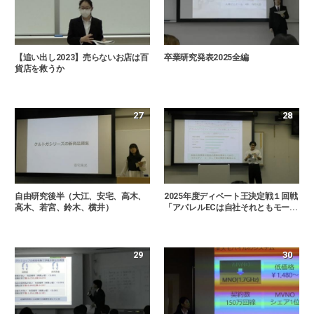
【追い出し2023】売らないお店は百
卒業研究発表2025全編
貨店を救うか
27
28
自由研究後半（大江、安宅、高木、
2025年度ディベート王決定戦１回戦
高木、若宮、鈴木、横井）
「アパレルECは自社それともモー...
29
30