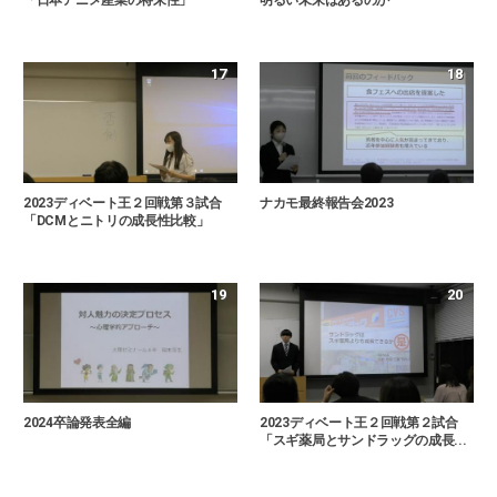
17
18
2023ディベート王２回戦第３試合
ナカモ最終報告会2023
「DCMとニトリの成長性比較」
19
20
2024卒論発表全編
2023ディベート王２回戦第２試合
「スギ薬局とサンドラッグの成長...