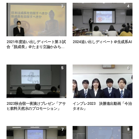
3
4
2021年度追い出しディベート第３試
2024追い出しディベート＠生成系AI
合「脱成長」＠たまり立論かみち...
5
6
2023秋合宿一夜漬けプレゼン「アサ
インプレ2023 決勝進出動画「今治
ヒ飲料天然水のプロモーション」
タオル」
7
8