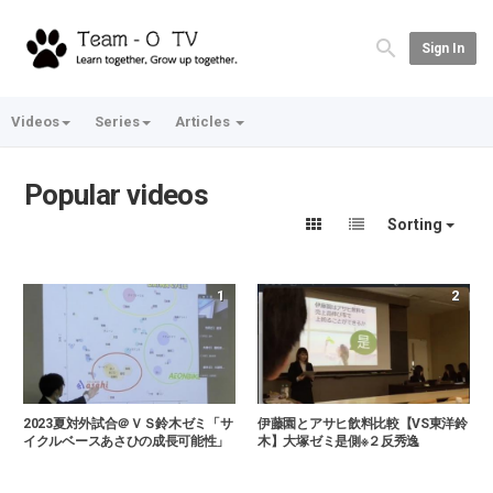
Sign In
Videos
Series
Articles
Popular videos
Sorting
1
2
2023夏対外試合＠ＶＳ鈴木ゼミ「サ
伊藤園とアサヒ飲料比較【VS東洋鈴
イクルベースあさひの成長可能性」
木】大塚ゼミ是側※２反秀逸